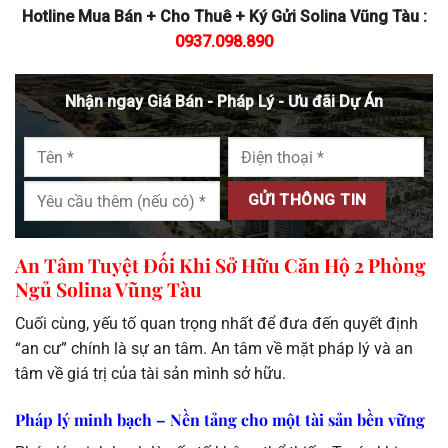
Hotline Mua Bán + Cho Thuê + Ký Gửi Solina Vũng Tàu :
0937.098.890
Nhận ngay Giá Bán - Pháp Lý - Ưu đãi Dự Án
An Tâm Tuyệt Đối Khi Sở Hữu Căn Hộ 2 Phòng
Ngủ Solina Vũng Tàu
Cuối cùng, yếu tố quan trọng nhất để đưa đến quyết định
“an cư” chính là sự an tâm. An tâm về mặt pháp lý và an
tâm về giá trị của tài sản mình sở hữu.
Pháp lý minh bạch – Nền tảng cho một tài sản bền vững